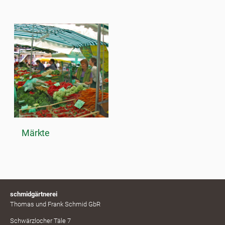
Märkte
schmidgärtnerei
Thomas und Frank Schmid GbR
Schwärzlocher Täle 7